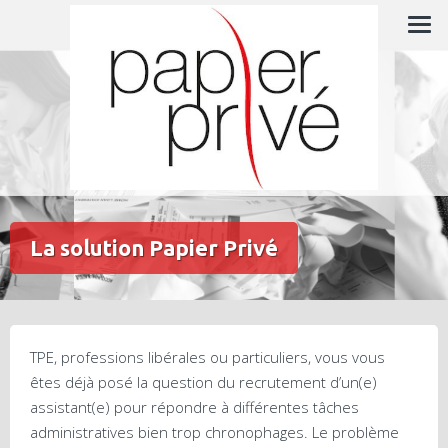
Skip
L'expert en gestion administrative
to
content
La solution Papier Privé
TPE, professions libérales ou particuliers, vous vous
êtes déjà posé la question du recrutement d’un(e)
assistant(e) pour répondre à différentes tâches
administratives bien trop chronophages. Le problème