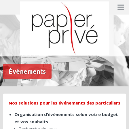
Skip
L'expert en gestion administrative
to
content
Événements
Nos solutions pour les événements des particuliers
Organisation d’événements selon votre budget
et vos souhaits
Recherche de lieux