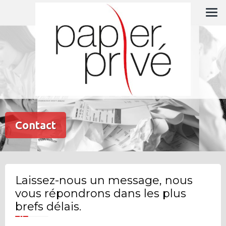
Skip
L'expert en gestion administrative
to
content
Contact
Laissez-nous un message, nous
vous répondrons dans les plus
brefs délais.