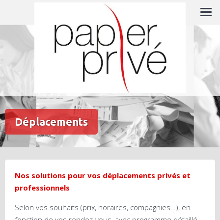
Skip
L'expert en gestion administrative
to
content
Déplacements
Nos solutions pour vos déplacements privés et
professionnels
Selon vos souhaits (prix, horaires, compagnies…), en
fonction de vos rendez-vous, avec programme détaillé